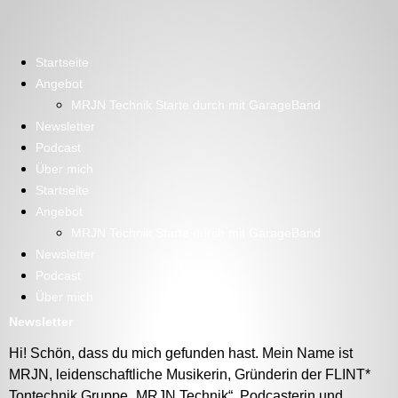
Startseite
Angebot
MRJN Technik Starte durch mit GarageBand
Newsletter
Podcast
Über mich
Startseite
Angebot
MRJN Technik Starte durch mit GarageBand
Newsletter
Podcast
Über mich
Newsletter
Hi! Schön, dass du mich gefunden hast. Mein Name ist
MRJN, leidenschaftliche Musikerin, Gründerin der FLINT*
Tontechnik Gruppe „MRJN Technik“, Podcasterin und